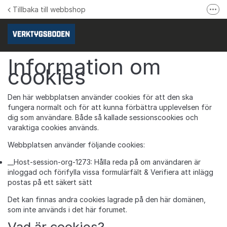
Hoppa till innehåll
Tillbaka till webbshop
Fler
Följ oss på Facebook
Följ oss på Instagram
Information om
Se våra produktvideos
cookies
Verktygsboden.se
Den här webbplatsen använder cookies för att den ska
fungera normalt och för att kunna förbättra upplevelsen för
dig som användare. Både så kallade sessionscookies och
varaktiga cookies används.
Webbplatsen använder följande cookies:
__Host-session-org-1273: Hålla reda på om användaren är
inloggad och förifylla vissa formulärfält & Verifiera att inlägg
postas på ett säkert sätt
Det kan finnas andra cookies lagrade på den här domänen,
som inte används i det här forumet.
Vad är cookies?