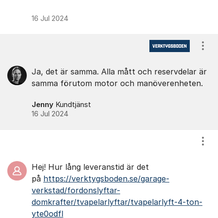
16 Jul 2024
Visa
Ja, det är samma. Alla mått och reservdelar är
samma förutom motor och manöverenheten.
Jenny
Kundtjänst
16 Jul 2024
Visa
Hej! Hur lång leveranstid är det
på
https://verktygsboden.se/garage-
verkstad/fordonslyftar-
domkrafter/tvapelarlyftar/tvapelarlyft-4-ton-
yte0odfl