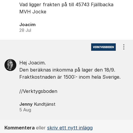
Vad ligger frakten på till ​45743 Fjällbacka
MVH Jocke
Joacim
28 Jul
Visa
Hej Joacim.
Den beräknas inkomma på lager den 18/9.
Fraktkostnaden är 1500:- inom hela Sverige.
//Verktygsboden
Jenny
Kundtjänst
5 Aug
Kommentera
eller
skriv ett nytt inlägg