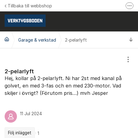
Hoppa till innehåll
Tillbaka till webbshop
Fler
Följ oss på Facebook
Följ oss på Instagram
Ti
Garage & verkstad
Se våra produktvideos
2-pelarlyft
Verktygsboden.se
Visa
2-pelarlyft
Hej, kollar på 2-pelarlyft. Ni har 2st med kanal på
golvet, en med 3-fas och en med 230-motor. Vad
skiljer i övrigt? (Förutom pris…) mvh Jesper
11 Jul 2024
Följ inlägget
1