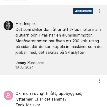
Kommentarer
Visa
Hej Jesper.
Det som skiljer dom åt är att 3-fas motorn är i
gjutjärn och 1-fas har en aluminiummotor.
Manöverenheten har även ett 230 volt uttag
på sidan där du kan koppla in maskiner som du
jobbar med, det saknas på 3-faslyften.
Jenny
Kundtjänst
16 Jul 2024
Visa
Ok, men i övrigt (mått, uppbyggnad,
lyftarmar….) är det samma?
Tack för svar!