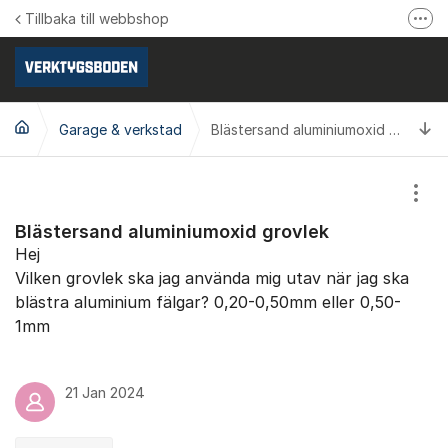
Hoppa till innehåll
Tillbaka till webbshop
Fler
Följ oss på Facebook
Följ oss på Instagram
Ti
Garage & verkstad
Se våra produktvideos
Blästersand aluminiumoxid grovlek
Verktygsboden.se
Visa
Blästersand aluminiumoxid grovlek
Hej
Vilken grovlek ska jag använda mig utav när jag ska
blästra aluminium fälgar? 0,20-0,50mm eller 0,50-
1mm
21 Jan 2024