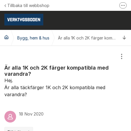
Hoppa till innehåll
Tillbaka till webbshop
Fler
Följ oss på Facebook
Följ oss på Instagram
Ti
Bygg, hem & hus
Se våra produktvideos
Är alla 1K och 2K färger kompatibla med varandra?
Verktygsboden.se
Visa
Är alla 1K och 2K färger kompatibla med
varandra?
Hej.
Är alla täckfärger 1K och 2K kompatibla med
varandra?
18 Nov 2020