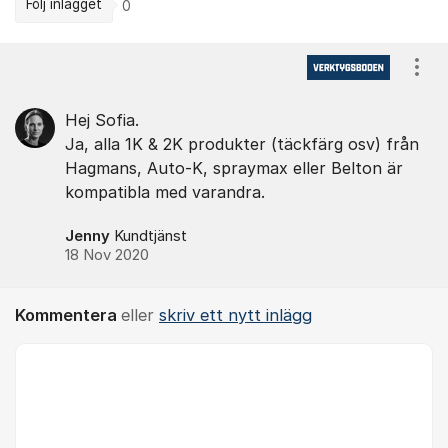
Följ inlägget
0
Kommentarer
Visa
Hej Sofia.
Ja, alla 1K & 2K produkter (täckfärg osv) från
Hagmans, Auto-K, spraymax eller Belton är
kompatibla med varandra.
Jenny
Kundtjänst
18 Nov 2020
Kommentera
eller
skriv ett nytt inlägg
Kommentar *