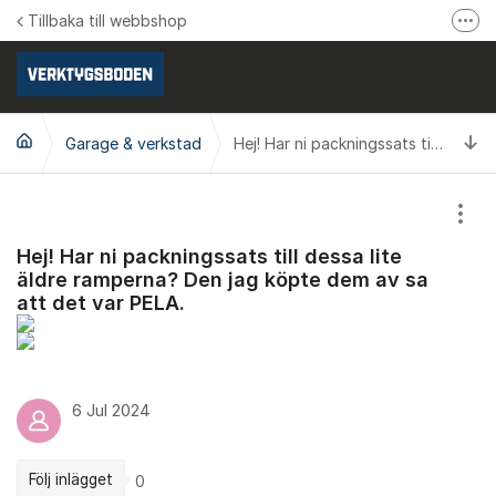
Hoppa till innehåll
Tillbaka till webbshop
Fler
Följ oss på Facebook
Följ oss på Instagram
Ti
Garage & verkstad
Se våra produktvideos
Hej! Har ni packningssats till dessa lite äldre ramperna? Den jag köpte dem av sa att det var PELA.
Verktygsboden.se
Visa
Hej! Har ni packningssats till dessa lite
äldre ramperna? Den jag köpte dem av sa
att det var PELA.
6 Jul 2024
Följ inlägget
0