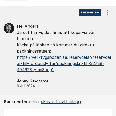
Kommentarer
Visa
Hej Anders.
Ja det har vi, det finns att köpa via vår
hemsida.
Klicka på länken så kommer du direkt till
packningssatsen:
https://verktygsboden.se/reservdelar/reservdel
ar-till-fordonslyftar/packningskit-till-32788-
494628-yme3odg1
Jenny
Kundtjänst
9 Jul 2024
Kommentera
eller
skriv ett nytt inlägg
Kommentar *