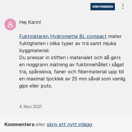
Kommentarer
Visa
Hej Karin!
Fuktmätaren Hydromette BL compact
mäter
fuktigheten i olika typer av trä samt mjuka
byggmaterial.
Du pressar in stiften i materialet och då görs
en noggrann mätning av fuktinnehållet i sågat
trä, spånskiva, faner och fibermaterial upp till
en maximal tjocklek av 25 mm såväl som vanlig
gips eller puts.
4 Nov 2021
Kommentera
eller
skriv ett nytt inlägg