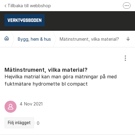
Hoppa till innehåll
Tillbaka till webbshop
Fler
Följ oss på Facebook
Följ oss på Instagram
Ti
Bygg, hem & hus
Mätinstrument, vilka material?
Se våra produktvideos
Verktygsboden.se
Visa
Mätinstrument, vilka material?
Hejvilka matrial kan man göra mätningar på med
fuktmätare hydromette bl compact
4 Nov 2021
Följ inlägget
0