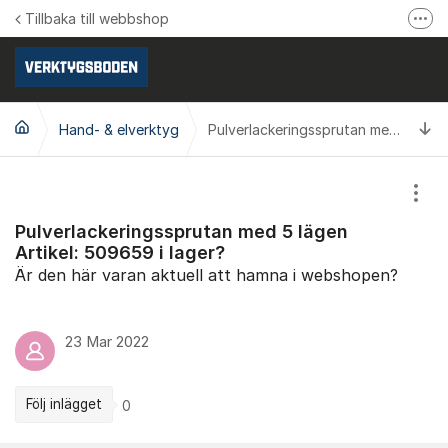
Hoppa till innehåll
Tillbaka till webbshop
Fler
Följ oss på Facebook
Följ oss på Instagram
Ti
Hand- & elverktyg
Se våra produktvideos
Pulverlackeringssprutan med 5 lägen Artikel: 509659 i lager?
Verktygsboden.se
Visa
Pulverlackeringssprutan med 5 lägen
Artikel: 509659 i lager?
Är den här varan aktuell att hamna i webshopen?
23 Mar 2022
Följ inlägget
0