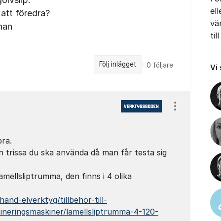
el
å att föredra?
vä
han
till
Följ inlägget
0
följare
Vi
Visa/dölj ins
ra.
n trissa du ska använda då man får testa sig
amellsliptrumma, den finns i 4 olika
and-elverktyg/tillbehor-till-
tineringsmaskiner/lamellsliptrumma-4-120-