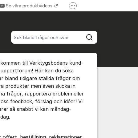
Se våra produktvideos
Fler supportlänkar
Verktygsboden.se
Sök bland alla inlägg
Sök
umet
lkommen till Verktygsbodens kund-
te kommentaren
supportforum! Här kan du söka
ar bland tidigare ställda frågor om
ra produkter men även skicka in
ällningar för inlägg/kommentar
na frågor, rapportera problem eller
 oss feedback, förslag och idéer! Vi
arar så snabbt vi kan måndag-
edag.
r offert, beställning, reklamationer