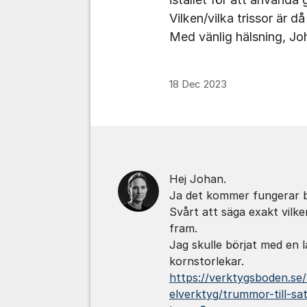
Vilken/vilka trissor är d
Med vänlig hälsning, Jo
18 Dec 2023
Kommentarer
Hej Johan.
Ja det kommer fungerar b
Svårt att säga exakt vilke
fram.
Jag skulle börjat med en l
kornstorlekar.
https://verktygsboden.se/h
elverktyg/trummor-till-sa