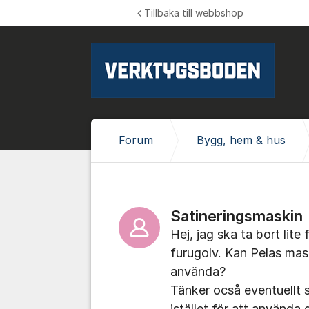
Hoppa till innehåll
Tillbaka till webbshop
Forum
Bygg, hem & hus
Satineringsmaskin
Hej, jag ska ta bort lit
furugolv. Kan Pelas maski
använda?
Tänker ocså eventuellt 
istället för att använda 