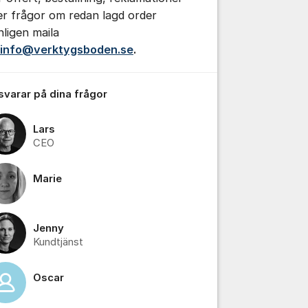
ler frågor om redan lagd order
nligen maila
info@verktygsboden.se
.
 svarar på dina frågor
Lars
CEO
tällningar för inlägg/kommentar
Marie
Jenny
Kundtjänst
Oscar