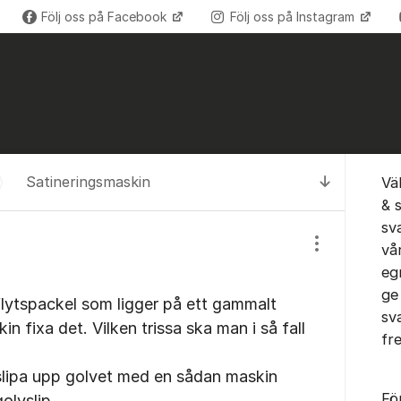
Följ oss på Facebook
Följ oss på Instagram
Om for
Satineringsmaskin
Vä
Till senas
& 
sv
vå
Visa/dölj inst
eg
ge
e flytspackel som ligger på ett gammalt
sv
n fixa det. Vilken trissa ska man i så fall
fr
slipa upp golvet med en sådan maskin
Fö
golvslip.