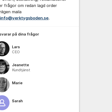
ler frågor om redan lagd order
nligen maila
info@verktygsboden.se
.
 svarar på dina frågor
Lars
CEO
tällningar för inlägg/kommentar
Jeanette
Kundtjänst
Marie
Sarah