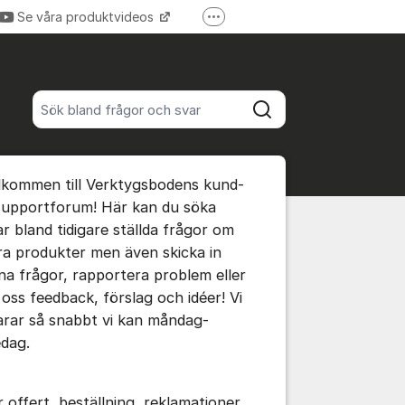
Se våra produktvideos
Fler supportlänkar
Verktygsboden.se
Sök bland alla inlägg
Sök
umet
lkommen till Verktygsbodens kund-
te kommentaren
supportforum! Här kan du söka
ar bland tidigare ställda frågor om
ra produkter men även skicka in
ällningar för inlägg/kommentar
na frågor, rapportera problem eller
 oss feedback, förslag och idéer! Vi
arar så snabbt vi kan måndag-
edag.
r offert, beställning, reklamationer