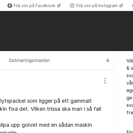
Följ oss på Facebook
Följ oss på Instagram
Om for
Satineringsmaskin
Vä
Till senas
& 
sv
vå
Visa/dölj inst
eg
ge
e flytspackel som ligger på ett gammalt
sv
n fixa det. Vilken trissa ska man i så fall
fr
slipa upp golvet med en sådan maskin
Fö
golvslip.