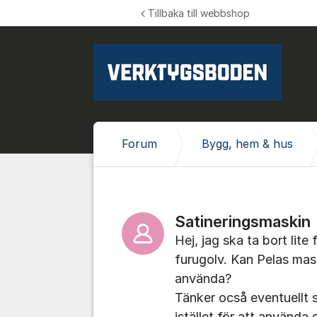
Hoppa till innehåll
Tillbaka till webbshop
Forum
Bygg, hem & hus
Satineringsmaskin
Hej, jag ska ta bort lit
furugolv. Kan Pelas maski
använda?
Tänker ocså eventuellt 
istället för att använda 