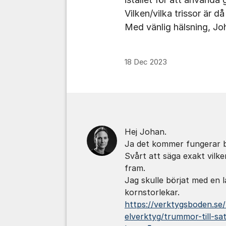
Vilken/vilka trissor är d
Med vänlig hälsning, Jo
18 Dec 2023
Kommentarer
Hej Johan.
Ja det kommer fungerar b
Svårt att säga exakt vilke
fram.
Jag skulle börjat med en l
kornstorlekar.
https://verktygsboden.se/h
elverktyg/trummor-till-sa