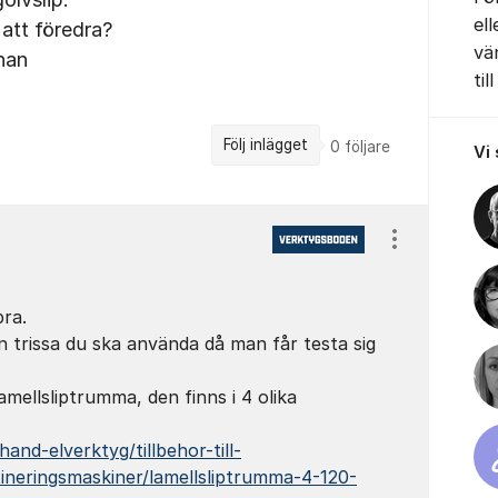
el
å att föredra?
vä
han
till
Följ inlägget
0
följare
Vi
Visa/dölj ins
ra.
n trissa du ska använda då man får testa sig
amellsliptrumma, den finns i 4 olika
and-elverktyg/tillbehor-till-
tineringsmaskiner/lamellsliptrumma-4-120-