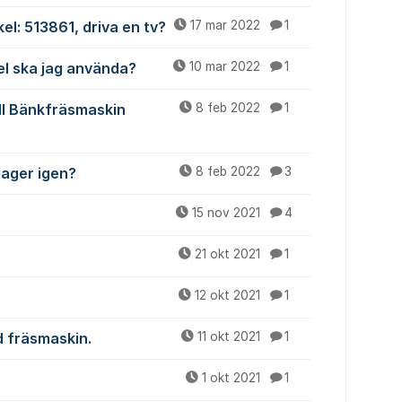
el: 513861, driva en tv?
17 mar 2022
1
el ska jag använda?
10 mar 2022
1
ill Bänkfräsmaskin
8 feb 2022
1
lager igen?
8 feb 2022
3
15 nov 2021
4
21 okt 2021
1
12 okt 2021
1
rd fräsmaskin.
11 okt 2021
1
1 okt 2021
1