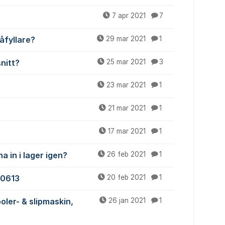
7 apr 2021
7
åfyllare?
29 mar 2021
1
nitt?
25 mar 2021
3
23 mar 2021
1
21 mar 2021
1
17 mar 2021
1
 in i lager igen?
26 feb 2021
1
20613
20 feb 2021
1
oler- & slipmaskin,
26 jan 2021
1