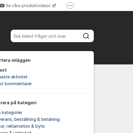
Se våra produktvideos
Fler supportlänkar
Verktygsboden.se
Sök bland alla inlägg
Sök
rtera inläggen
ast
aste aktivitet
est kommentarer
trera på kategori
a kategorier
erans, beställning & betalning
ur, reklamation & byte