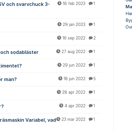
Ga
 SV och svarvchuck 3-
16 feb 2023
1
Ma
Han
By
29 jan 2023
1
Övr
?
16 sep 2022
2
- och sodabläster
27 aug 2022
1
rtimentet?
29 jun 2022
1
gör man?
18 jun 2022
5
28 apr 2022
1
r?
4 apr 2022
1
fräsmaskin Variabel, vad
23 mar 2022
1