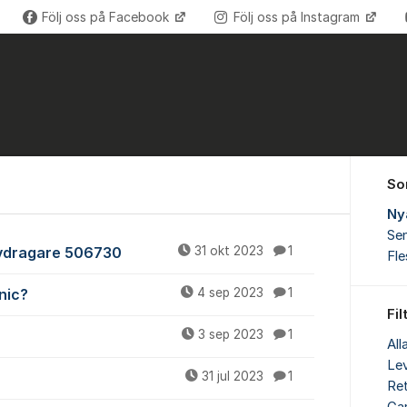
Följ oss på Facebook
Följ oss på Instagram
So
Ny
Sen
uvdragare 506730
31 okt 2023
1
Fl
nic?
4 sep 2023
1
Fil
3 sep 2023
1
All
Lev
31 jul 2023
1
Ret