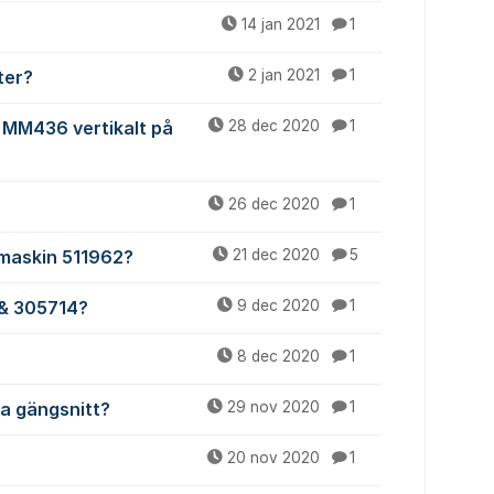
14 jan 2021
1
ter?
2 jan 2021
1
n MM436 vertikalt på
28 dec 2020
1
26 dec 2020
1
ermaskin 511962?
21 dec 2020
5
 & 305714?
9 dec 2020
1
8 dec 2020
1
ta gängsnitt?
29 nov 2020
1
20 nov 2020
1