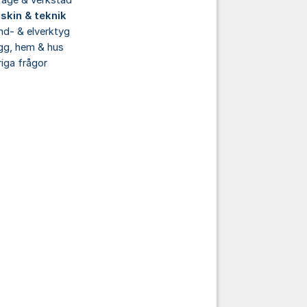
rage & verkstad
skin & teknik
d- & elverktyg
gg, hem & hus
iga frågor