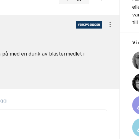
el
vä
till
Visa/dölj ins
Vi
a på med en dunk av blästermedlet i
ägg