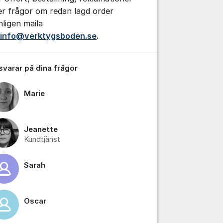
ler frågor om redan lagd order
nligen maila
info@verktygsboden.se
.
tällningar för inlägg/kommentar
 svarar på dina frågor
Marie
Jeanette
Kundtjänst
Sarah
Oscar