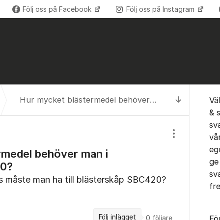
Följ oss på Facebook
Följ oss på Instagram
Om for
Hur mycket blästermedel behöver man i blästerskåp SBC420?
Vä
Till senas
& 
sv
vå
Visa/dölj inst
eg
rmedel behöver man i
ge
20?
sv
s måste man ha till blästerskåp SBC420?
fr
Följ inlägget
Fö
0
följare