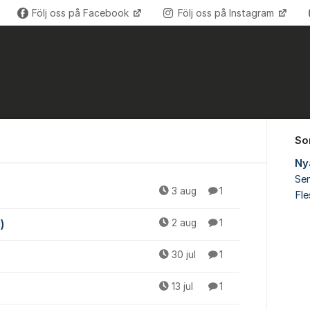
Följ oss på Facebook
Följ oss på Instagram
So
Ny
Sen
rkstad
3 aug
1
Fl
)
2 aug
1
30 jul
1
13 jul
1