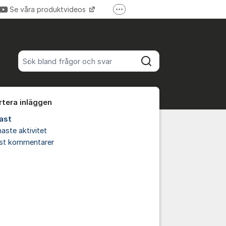
Se våra produktvideos
Fler supportlänkar
Verktygsboden.se
Sök bland alla inlägg
Sök
rtera inläggen
ast
aste aktivitet
est kommentarer