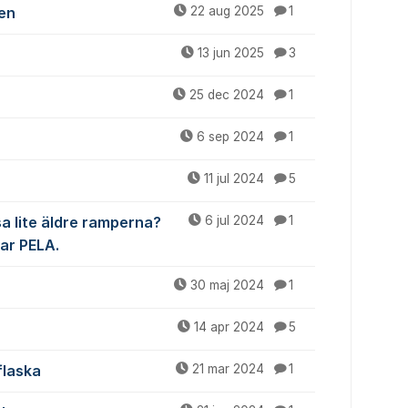
en
22 aug 2025
1
13 jun 2025
3
25 dec 2024
1
6 sep 2024
1
11 jul 2024
5
sa lite äldre ramperna?
6 jul 2024
1
var PELA.
30 maj 2024
1
14 apr 2024
5
flaska
21 mar 2024
1