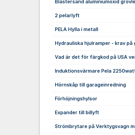
Blästersand aluminiumoxid grovl
2 pelarlyft
PELA Hylla i metall
Hydrauliska hjulramper - krav på 
Vad är det för färgkod på USA v
Induktionsvärmare Pela 2250wat
Hörnskåp till garageinredning
Förhöjningshylsor
Expander till billyft
Strömbrytare på Verktygsvagn m