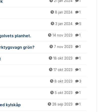
ek
21 jan 2024
1
8 jan 2024
1
3 jan 2024
5
golvets planhet.
14 nov 2023
1
erktygsvagn grön?
7 nov 2023
1
t
18 okt 2023
1
17 okt 2023
1
8 okt 2023
3
5 okt 2023
1
ed kylskåp
28 sep 2023
1