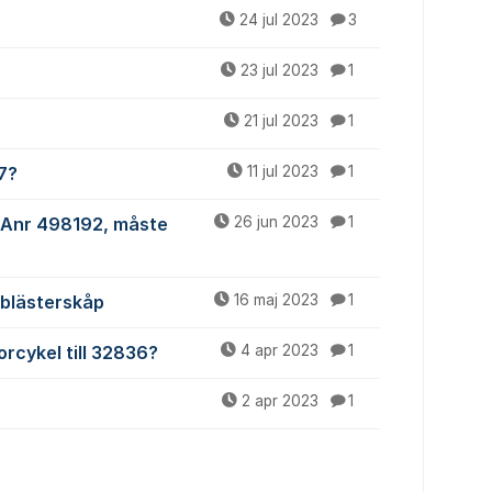
24 jul 2023
3
23 jul 2023
1
21 jul 2023
1
7?
11 jul 2023
1
, Anr 498192, måste
26 jun 2023
1
l blästerskåp
16 maj 2023
1
rcykel till 32836?
4 apr 2023
1
2 apr 2023
1